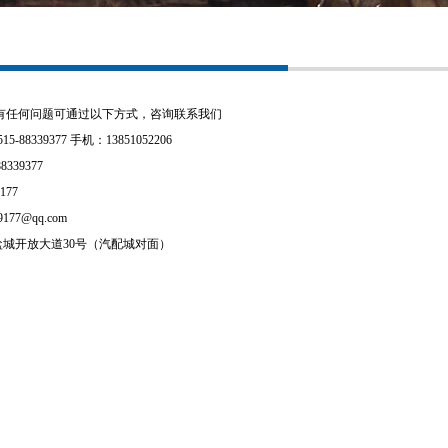
名
 有任何问题可通过以下方式，咨询联系我们
-88339377 手机：13851052206
8339377
177
177@qq.com
城开放大道30号（汽配城对面）