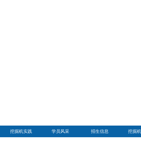
挖掘机实践
学员风采
招生信息
挖掘