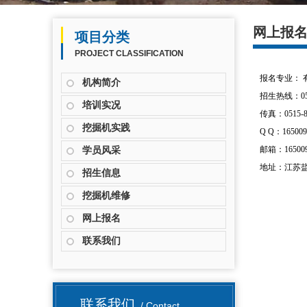
网上报
项目分类
PROJECT CLASSIFICATION
报名专业：
机构简介
招生热线：0515
培训实况
传真：0515-8
挖掘机实践
Q Q：165009
邮箱：165009
学员风采
地址：江苏盐
招生信息
挖掘机维修
网上报名
联系我们
联系我们
/ Contact