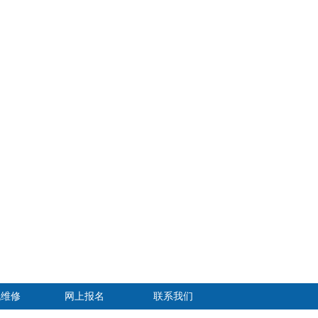
机维修
网上报名
联系我们