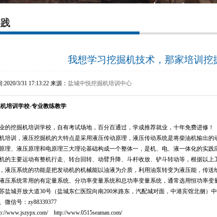
实践
我想学习挖掘机技术，那家培训挖
20/3/31 17:13:22 来源：
盐城中悦挖掘机培训中心
掘机培训学校
-
专业教练教学
业的挖掘机培训学校，自有考试场地，百分百通过，学成推荐就业，十年免费进修！
机培训，液压挖掘机的大特点是采用液压传动原理，液压传动系统是将柴油机输出的
原理、液压原理和电原理三大理论基础构成一个整体一，是机、电、液一体化的实践
机的主要运动有整机行走、转台回转、动臂升降、斗杆收放、铲斗转动等，根据以上
，液压系统的功能是把发动机的机械能以油液为介质，利用油泵转变为液压能，传送
液压系统常用的有定量系统、分功率变量系统和总功率变量系统，通常选用恒功率变
苏盐城开放大道
30
号（盐城东仁医院向南
200
米路东，汽配城对面，中港
宾馆北侧
）中
、微信号：
zy88339377
tp://www.jszypx.com/
http://www.0515seaman.com/