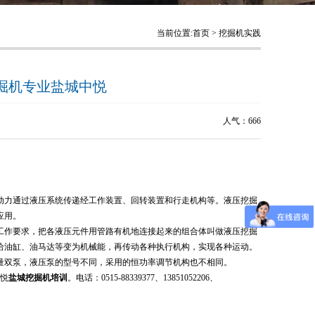
当前位置:
首页
>
挖掘机实践
掘机专业盐城中悦
人气：
666
动力通过液压系统传递经工作装置、回转装置和行走机构等。液压挖掘
应用。
工作要求，把各液压元件用管路有机地连接起来的组合体叫做液压挖掘
给油缸、油马达等变为机械能，再传动各种执行机构，实现各种运动。
量双泵，液压泵的型号不同，采用的恒功率调节机构也不相同。
悦
盐城挖掘机培训
。电话：
0515-88339377
、
13851052206
、